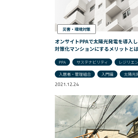
災害・環境対策
オンサイトPPAで太陽光発電を導入
対策化マンションにするメリットと
PPA
サステナビリティ
レジリエ
入居者・管理組合
入門編
太陽光
2021.12.24