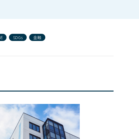
制
SDGs
金融