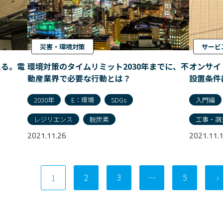
災害・環境対策
サービ
える。電
環境対策のタイムリミット2030年までに、不
オンサイ
動産業界で必要な行動とは？
設置条件
2030年
E：環境
SDGs
入門編
レジリエンス
脱炭素
工事・調
2021.11.26
2021.11.
2
3
…
5
›
1