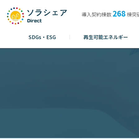
268
導入契約棟数
棟突
SDGs・ESG
再生可能エネルギー