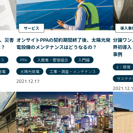
サービス
導入事
し、災害
オンサイトPPAの契約期間終了後、太陽光発
分譲ワン
は？
電設備のメンテナンスはどうなるの？
界初導入
事例
ンス
PPA
入居者・管理組合
入門編
E：環境
発電
太陽光発電
工事・調査・メンテナンス
サステナ
2021.12.17
2021.12.