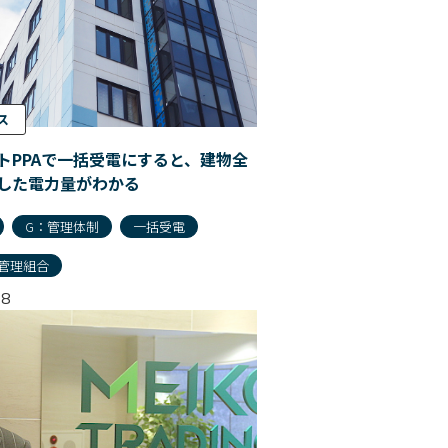
ス
トPPAで一括受電にすると、建物全
した電力量がわかる
G：管理体制
一括受電
管理組合
28