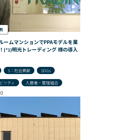
例
ルームマンションでPPAモデルを業
！
明光トレーディング 様の導入
(*1)
S：社会貢献
SDGs
ビリティ
入居者・管理組合
10