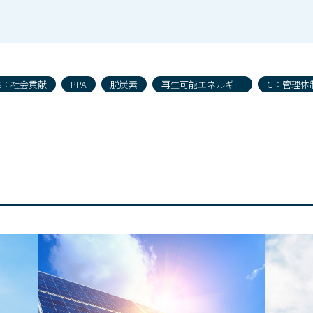
S：社会貢献
PPA
脱炭素
再生可能エネルギー
G：管理体