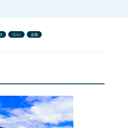
制
SDGs
金融