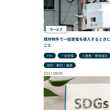
サービス
既存物件で一括受電を導入するとき
こと
PPA
一括受電
入居者・管理組合
契約・解約・譲渡
2021.08.05