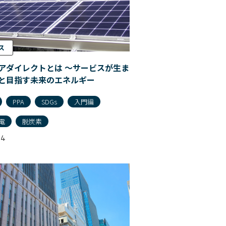
ス
アダイレクトとは 〜サービスが生ま
と目指す未来のエネルギー
PPA
SDGs
入門編
電
脱炭素
04