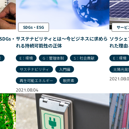
SDGs・ESG
サービ
SDGs・
サステナビリティとは〜今ビジネスに求めら
ソラシェ
れる持続可能性の正体
れた理由
献
E：環境
G：管理体制
S：社会貢献
E：環境
サステナビリティ
入門編
太陽光発
2021.08.
再生可能エネルギー
脱炭素
2021.08.04