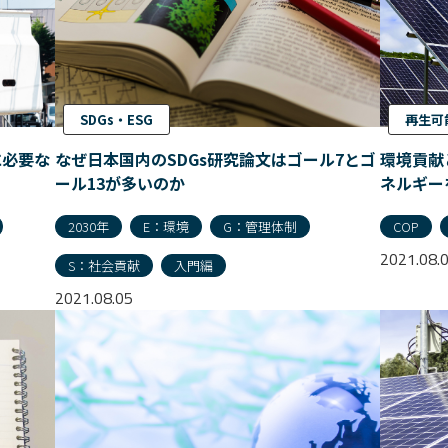
SDGs・ESG
再生可
に必要な
なぜ日本国内のSDGs研究論文はゴール7とゴ
環境貢献
ール13が多いのか
ネルギー
2030年
E：環境
G：管理体制
COP
2021.08.
S：社会貢献
入門編
2021.08.05