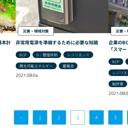
災害・環境対策
災害・
基本計
非常用電源を準備するために必要な知識
企業のB
「スマー
BCP
G：管理体制
レジリエンス
BCP
再生可能エネルギー
蓄電池
レジリエ
2021.08.04
脱炭素
2021.08.
‹
1
2
4
5
3