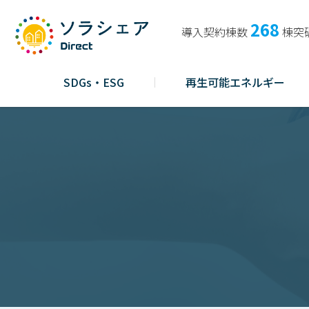
268
導入契約棟数
棟突
SDGs・ESG
再生可能エネルギー