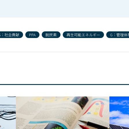
S：社会貢献
PPA
脱炭素
再生可能エネルギー
G：管理体