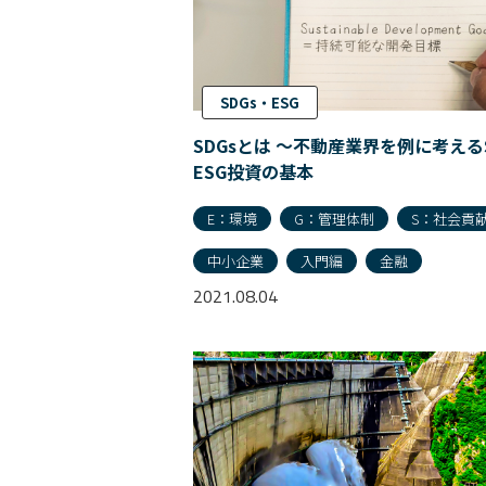
SDGs・ESG
SDGsとは 〜不動産業界を例に考える
ESG投資の基本
E：環境
G：管理体制
S：社会貢
中小企業
入門編
金融
2021.08.04