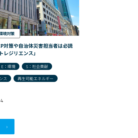
環境対策
CP対策や自治体災害担当者は必読
トレジリエンス」
E：環境
S：社会貢献
ンス
再生可能エネルギー
04
›