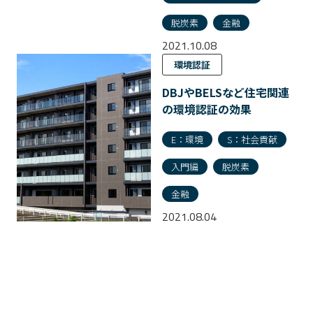
脱炭素
金融
2021.10.08
環境認証
DBJやBELSなど住宅関連
の環境認証の効果
E：環境
S：社会貢献
入門編
脱炭素
金融
2021.08.04