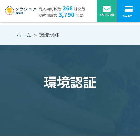
268
導入契約棟数
棟突破！
3,790
契約部屋数
部屋
メルマガ登録
メニュー
ホーム
>
環境認証
環境認証