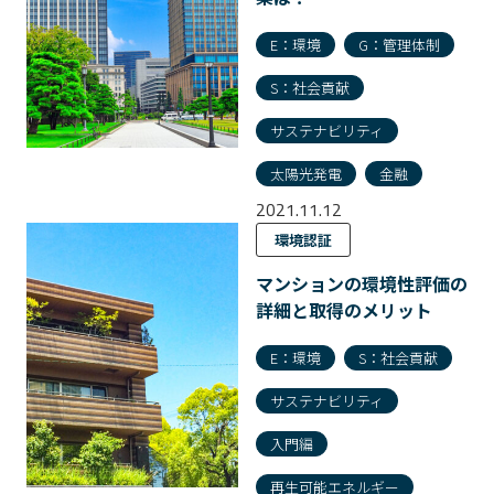
E：環境
G：管理体制
S：社会貢献
サステナビリティ
太陽光発電
金融
2021.11.12
環境認証
マンションの環境性評価の
詳細と取得のメリット
E：環境
S：社会貢献
サステナビリティ
入門編
再生可能エネルギー