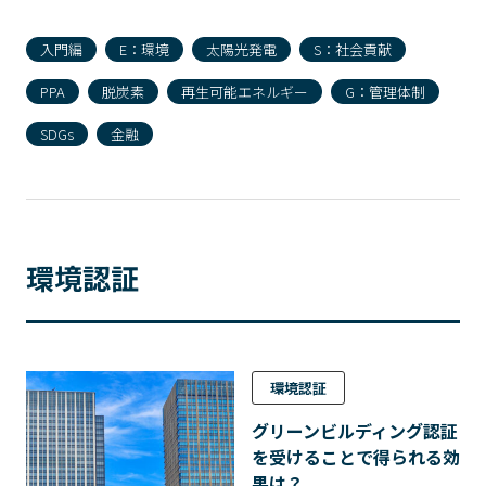
入門編
E：環境
太陽光発電
S：社会貢献
PPA
脱炭素
再生可能エネルギー
G：管理体制
SDGs
金融
環境認証
環境認証
グリーンビルディング認証
を受けることで得られる効
果は？