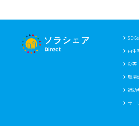
SDG
再生
災害
環境
補助
サー