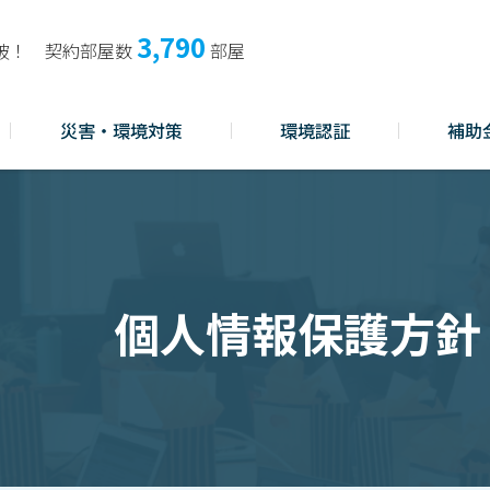
3,790
破！
契約部屋数
部屋
災害・環境対策
環境認証
補助
個人情報保護方針