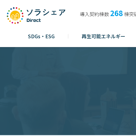
268
導入契約棟数
棟突
SDGs・ESG
再生可能エネルギー