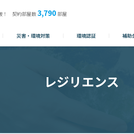
3,790
破！
契約部屋数
部屋
災害・環境対策
環境認証
補助
レジリエンス