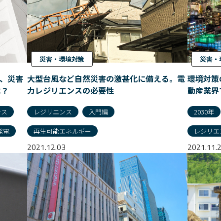
災害・環境対策
災害・
し、災害
大型台風など自然災害の激甚化に備える。電
環境対策
は？
力レジリエンスの必要性
動産業界
ンス
レジリエンス
入門編
2030年
発電
再生可能エネルギー
レジリエ
2021.12.03
2021.11.