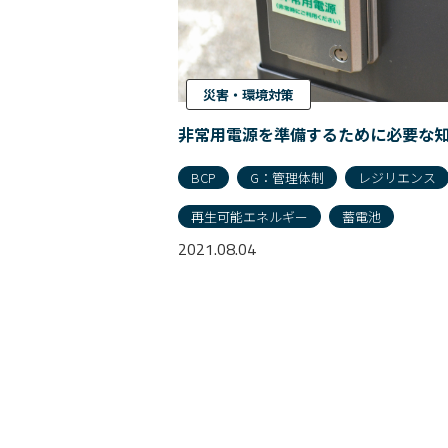
災害・環境対策
非常用電源を準備するために必要な
BCP
G：管理体制
レジリエンス
再生可能エネルギー
蓄電池
2021.08.04