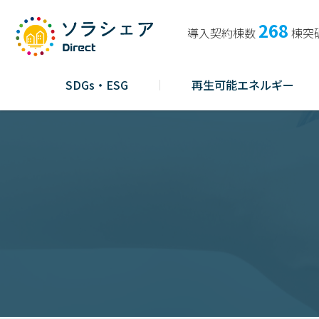
268
導入契約棟数
棟突
SDGs・ESG
再生可能エネルギー