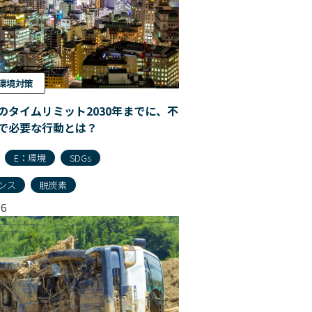
環境対策
のタイムリミット2030年までに、不
で必要な行動とは？
E：環境
SDGs
ンス
脱炭素
26