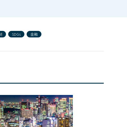
制
SDGs
金融