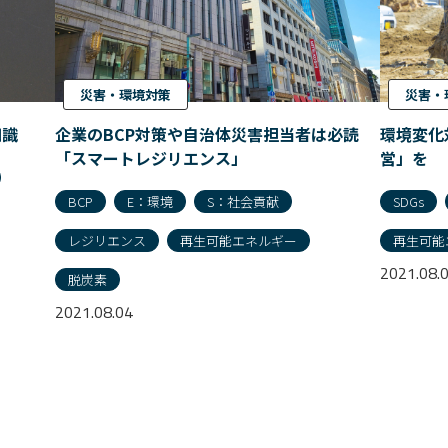
災害・環境対策
災害・
知識
企業のBCP対策や自治体災害担当者は必読
環境変化
「スマートレジリエンス」
営」を
BCP
E：環境
S：社会貢献
SDGs
レジリエンス
再生可能エネルギー
再生可能
2021.08.
脱炭素
2021.08.04