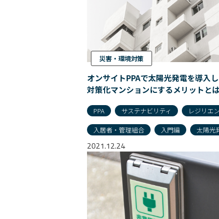
災害・環境対策
オンサイトPPAで太陽光発電を導入
対策化マンションにするメリットと
PPA
サステナビリティ
レジリエ
入居者・管理組合
入門編
太陽光
2021.12.24