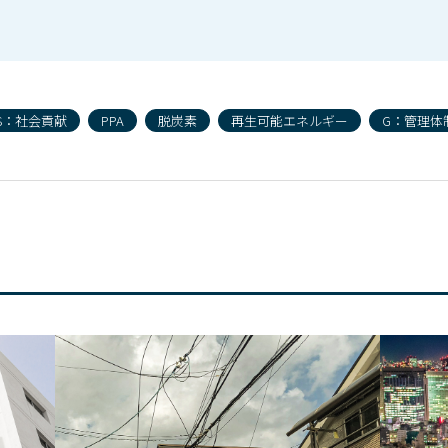
S：社会貢献
PPA
脱炭素
再生可能エネルギー
G：管理体