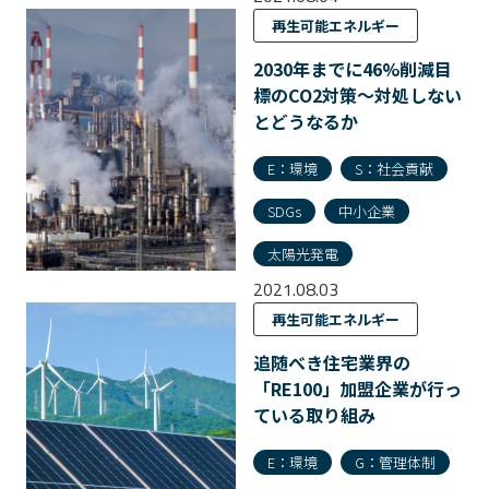
再生可能エネルギー
2030年までに46%削減目
標のCO2対策〜対処しない
とどうなるか
E：環境
S：社会貢献
SDGs
中小企業
太陽光発電
2021.08.03
再生可能エネルギー
追随べき住宅業界の
「RE100」加盟企業が行っ
ている取り組み
E：環境
G：管理体制