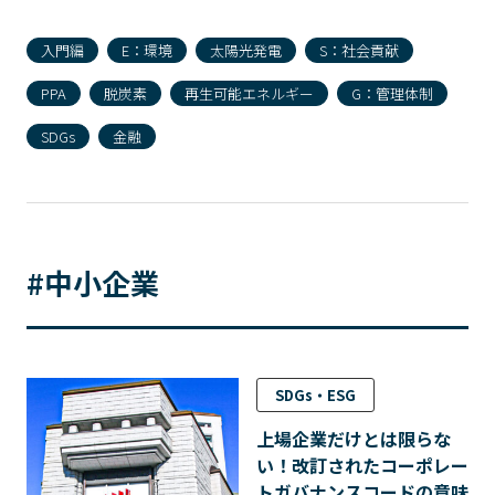
入門編
E：環境
太陽光発電
S：社会貢献
PPA
脱炭素
再生可能エネルギー
G：管理体制
SDGs
金融
#中小企業
SDGs・ESG
上場企業だけとは限らな
い！改訂されたコーポレー
トガバナンスコードの意味