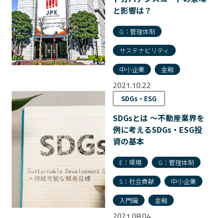
と影響は？
G：管理体制
サステナビリティ
中小企業
金融
2021.10.22
SDGs・ESG
SDGsとは 〜不動産業界を
例に考えるSDGs・ESG投
資の基本
E：環境
G：管理体制
S：社会貢献
中小企業
入門編
金融
2021.08.04