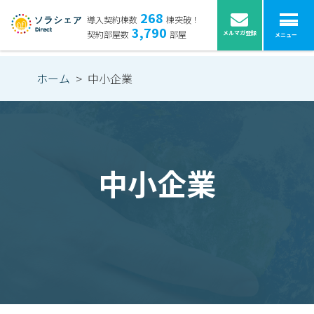
268
導入契約棟数
棟突破！
3,790
契約部屋数
部屋
メルマガ登録
メニュー
ホーム
>
中小企業
中小企業