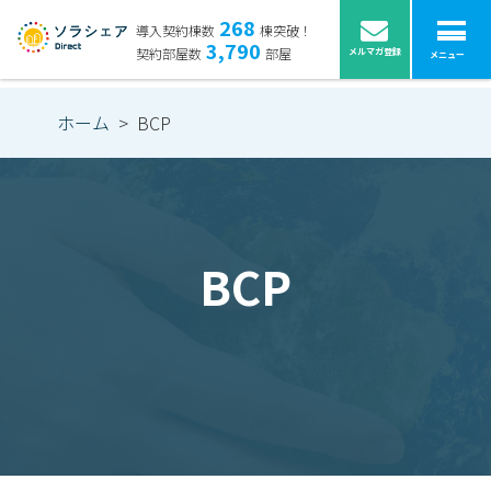
268
導入契約棟数
棟突破！
3,790
契約部屋数
部屋
メルマガ登録
メニュー
ホーム
>
BCP
BCP