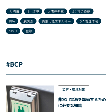
入門編
E：環境
太陽光発電
S：社会貢献
PPA
脱炭素
再生可能エネルギー
G：管理体制
SDGs
金融
#BCP
災害・環境対策
非常用電源を準備するため
に必要な知識