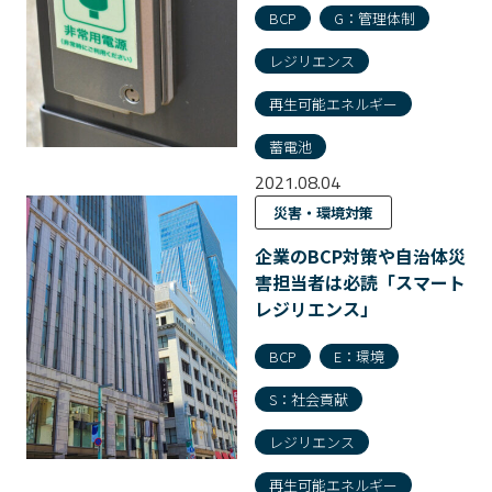
BCP
G：管理体制
レジリエンス
再生可能エネルギー
蓄電池
2021.08.04
災害・環境対策
企業のBCP対策や自治体災
害担当者は必読「スマート
レジリエンス」
BCP
E：環境
S：社会貢献
レジリエンス
再生可能エネルギー