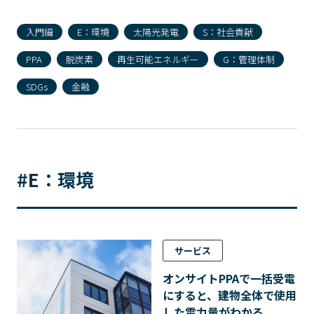
入門編
E：環境
太陽光発電
S：社会貢献
PPA
脱炭素
再生可能エネルギー
G：管理体制
SDGs
金融
#E：環境
サービス
オンサイトPPAで一括受電
にすると、建物全体で使用
した電力量がわかる