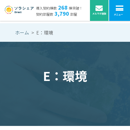
268
導入契約棟数
棟突破！
3,790
契約部屋数
部屋
メルマガ登録
メニュー
ホーム
>
E：環境
E：環境