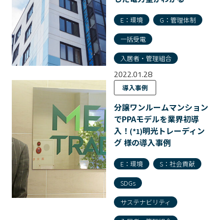
E：環境
G：管理体制
一括受電
入居者・管理組合
2022.01.28
導入事例
分譲ワンルームマンション
でPPAモデルを業界初導
入！
明光トレーディン
(*1)
グ 様の導入事例
E：環境
S：社会貢献
SDGs
サステナビリティ