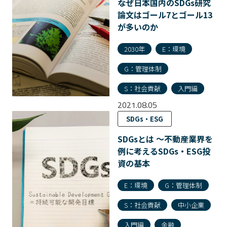
なぜ日本国内のSDGs研究
論文はゴール7とゴール13
が多いのか
2030年
E：環境
G：管理体制
S：社会貢献
入門編
2021.08.05
SDGs・ESG
SDGsとは 〜不動産業界を
例に考えるSDGs・ESG投
資の基本
E：環境
G：管理体制
S：社会貢献
中小企業
入門編
金融