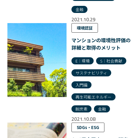
金融
2021.10.29
環境認証
マンションの環境性評価の
詳細と取得のメリット
E：環境
S：社会貢献
サステナビリティ
入門編
再生可能エネルギー
脱炭素
金融
2021.10.08
SDGs・ESG