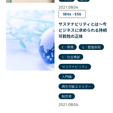
2021.08.04
SDGs・ESG
サステナビリティとは〜今
ビジネスに求められる持続
可能性の正体
E：環境
G：管理体制
S：社会貢献
サステナビリティ
入門編
再生可能エネルギー
脱炭素
2021.08.04