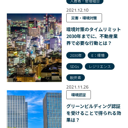
入居者・管理組合
2021.12.10
災害・環境対策
環境対策のタイムリミット
2030年までに、不動産業
界で必要な行動とは？
2030年
E：環境
SDGs
レジリエンス
脱炭素
2021.11.26
環境認証
グリーンビルディング認証
を受けることで得られる効
果は？