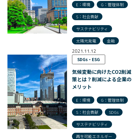
E：環境
G：管理体制
S：社会貢献
サステナビリティ
太陽光発電
金融
2021.11.12
SDGs・ESG
気候変動に向けたCO2削減
策とは？削減による企業の
メリット
E：環境
G：管理体制
S：社会貢献
SDGs
サステナビリティ
再生可能エネルギー